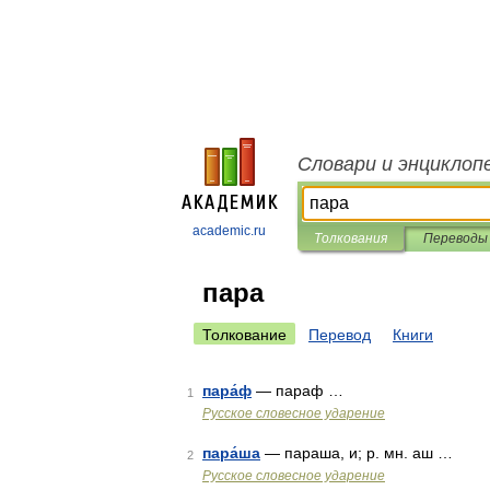
Словари и энциклоп
academic.ru
Толкования
Переводы
пара
Толкование
Перевод
Книги
пара́ф
— параф …
1
Русское словесное ударение
пара́ша
— параша, и; р. мн. аш …
2
Русское словесное ударение