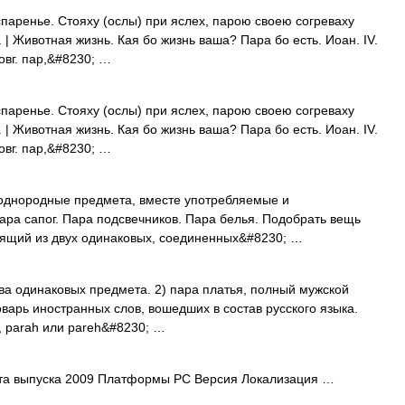
испаренье. Стояху (ослы) при яслех, парою своею согреваху
 | Животная жизнь. Кая бо жизнь ваша? Пара бо есть. Иоан. IV.
новг. пар,&#8230; …
испаренье. Стояху (ослы) при яслех, парою своею согреваху
 | Животная жизнь. Кая бо жизнь ваша? Пара бо есть. Иоан. IV.
новг. пар,&#8230; …
а однородные предмета, вместе употребляемые и
ара сапог. Пара подсвечников. Пара белья. Подобрать вещь
стоящий из двух одинаковых, соединенных&#8230; …
 два одинаковых предмета. 2) пара платья, полный мужской
ловарь иностранных слов, вошедших в состав русского языка.
с, parah или pareh&#8230; …
та выпуска 2009 Платформы PC Версия Локализация …