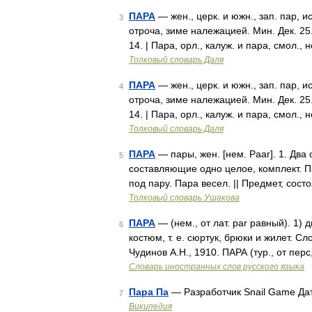
ПАРА
— жен., церк. и южн., зап. пар, 
3
отроча, зиме належацией. Мин. Дек. 25.
14. | Пара, орл., калуж. и пара, смол., 
Толковый словарь Даля
ПАРА
— жен., церк. и южн., зап. пар, 
4
отроча, зиме належацией. Мин. Дек. 25.
14. | Пара, орл., калуж. и пара, смол., 
Толковый словарь Даля
ПАРА
— пары, жен. [нем. Paar]. 1. Дв
5
составляющие одно целое, комплект. П
под пару. Пара весел. || Предмет, со
Толковый словарь Ушакова
ПАРА
— (нем., от лат. par равный). 1)
6
костюм, т. е. сюртук, брюки и жилет. С
Чудинов А.Н., 1910. ПАРА (тур., от пер
Словарь иностранных слов русского языка
Пара Па
— Разработчик Snail Game Да
7
Википедия