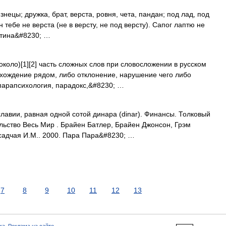
знецы; дружка, брат, верста, ровня, чета, пандан; под лад, под
н тебе не верста (не в версту, не под версту). Сапог лаптю не
артина&#8230; …
около)[1][2] часть сложных слов при словосложении в русском
хождение рядом, либо отклонение, нарушение чего либо
парапсихология, парадокс,&#8230; …
авии, равная одной сотой динара (dinar). Финансы. Толковый
ельство Весь Мир . Брайен Батлер, Брайен Джонсон, Грэм
Осадчая И.М.. 2000. Пара Пара&#8230; …
7
8
9
10
11
12
13