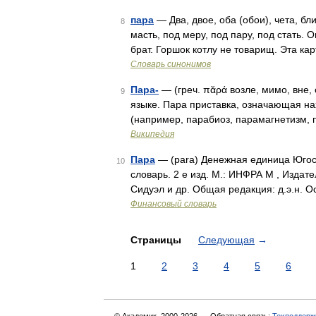
пара
— Два, двое, оба (обои), чета, бли
8
масть, под меру, под пару, под стать. О
брат. Горшок котлу не товарищ. Эта к
Словарь синонимов
Пара-
— (греч. πᾰρά возле, мимо, вне, 
9
языке. Пара приставка, означающая на
(например, парабиоз, парамагнетизм, 
Википедия
Пара
— (para) Денежная единица Югосл
10
словарь. 2 е изд. М.: ИНФРА М , Издат
Сидуэл и др. Общая редакция: д.э.н. 
Финансовый словарь
Страницы
Следующая
→
1
2
3
4
5
6